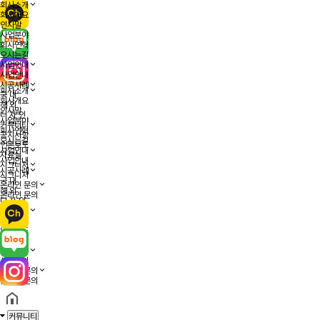
검색
닫기
회사소개
회사개요
인사말
사업분야
회사연혁
오시는길
사업안내
사업안내
시공사례
회사소개
국 내
회사개요
해 외
인사말
디 자 인
사업분야
커뮤니티
회사연혁
공지사항
오시는길
언론보도
사업안내
자료실
사업안내
시그니처
시공사례
시그니처
국 내
온라인 문의
해 외
온라인 문의
디 자 인
커뮤니티
공지사항
언론보도
자료실
시그니처
시그니처
온라인 문의
온라인 문의
커뮤니티