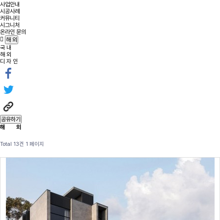
사업안내
시공사례
커뮤니티
시그니처
온라인 문의
해 외
국 내
해 외
디 자 인
공유하기
해 외
Total 13건
1 페이지