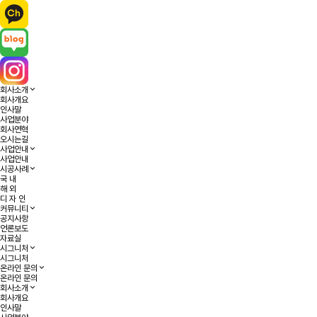
회사소개
회사개요
인사말
사업분야
회사연혁
오시는길
사업안내
사업안내
시공사례
국 내
해 외
디 자 인
커뮤니티
공지사항
언론보도
자료실
시그니처
시그니처
온라인 문의
온라인 문의
회사소개
회사개요
인사말