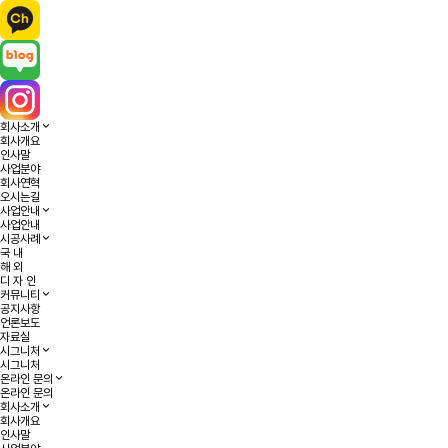
회사소개
회사개요
인사말
사업분야
회사연혁
오시는길
사업안내
사업안내
시공사례
국 내
해 외
디 자 인
커뮤니티
공지사항
언론보도
자료실
시그니처
시그니처
온라인 문의
온라인 문의
회사소개
회사개요
인사말