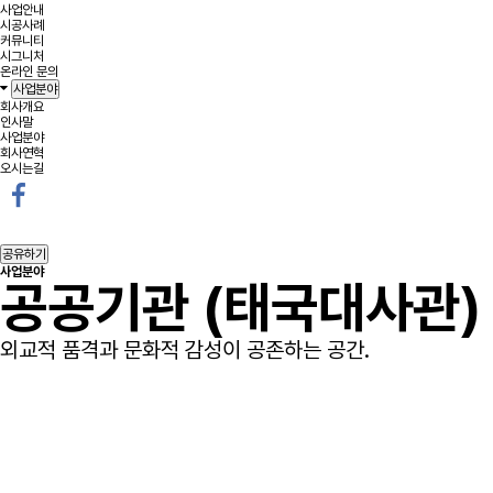
사업안내
시공사례
커뮤니티
시그니처
온라인 문의
사업분야
회사개요
인사말
사업분야
회사연혁
오시는길
공유하기
사업분야
공공기관 (태국대사관)
외교적 품격과 문화적 감성이 공존하는 공간.