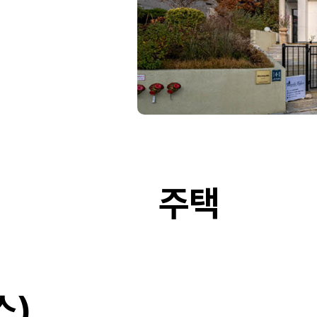
주택
스)