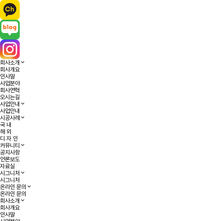
회사소개
회사개요
인사말
사업분야
회사연혁
오시는길
사업안내
사업안내
시공사례
국 내
해 외
디 자 인
커뮤니티
공지사항
언론보도
자료실
시그니처
시그니처
온라인 문의
온라인 문의
회사소개
회사개요
인사말