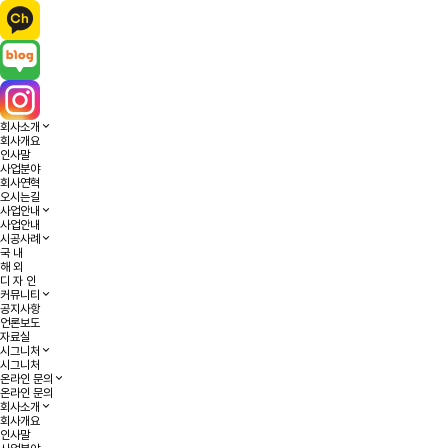
회사소개
회사개요
인사말
사업분야
회사연혁
오시는길
사업안내
사업안내
시공사례
국 내
해 외
디 자 인
커뮤니티
공지사항
언론보도
자료실
시그니처
시그니처
온라인 문의
온라인 문의
회사소개
회사개요
인사말