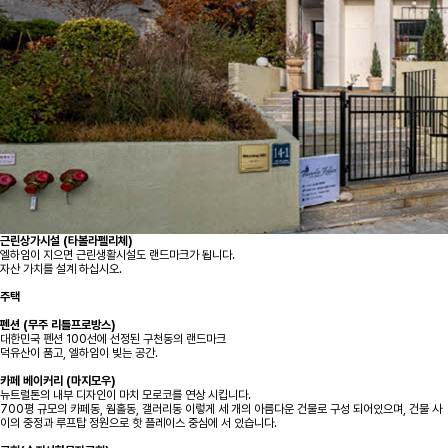
근린상가시설 (타볼라펠리체)
엘하임이 지으면 근린생활시설도 랜드마크가 됩니다.
자산 가치를 설계 하십시오.
주택
펜션 (무주 리틀프로방스)
대한민국 펜션 100선에 선정된 구천동의 랜드마크
덕유산이 품고, 엘하임이 빚는 공간.
카페 베이커리 (마지모우)
뉴트럴톤의 내부 디자인이 마치 모로코를 연상 시킵니다.
700평 규모의 카페동, 웜홀동, 갤러리동 이렇게 세 개의 아름다운 건물로 구성 되어있으며, 건물 사
이의 중정과 루프탑 정원으로 핫 플레이스 중심에 서 있습니다.